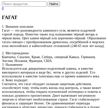
0
ГАГАТ
1. Внешнее описание:
Гагат — это разновидность каменного угля, является осадочной
горной порода. Известен также под названиями чёрный янтарь и
чёрная яшма. Цвет камня чёрный или коричнево-чёрный. Образование
гагата связано с преобразованием древесины, погребённой в морских
илах мезозойских и кайнозойских отложений (248-65 млн лет назад).
2. Месторождение:
Камчатка, Сахалин, Крым, Сибирь, северный Кавказ, Германия,
Англия, Испания, Франция, США.
3. Назначение:
Используется как декоративно-поделочный камень, в качестве
ювелирного материала в виде бус, четок и других изделий. Его
использовали в качестве талисмана еще со времен каменного века.
4. Кому подходит:
Cчитается, что гагат обладает сильным защитным действием,
способствует тому, чтобы взять жизнь под контроль, а также может
использоваться, чтобы открыть психический потенциал и помочь в
поисках духовного просветления. Джет вытягивает негативную
энергию и облегчает необоснованные страхи. Гагат стабилизирует
финансы и защищает бизнес. Он уравновешивает перепады
настроения и облегчает депрессию, принося стабильность и баланс.