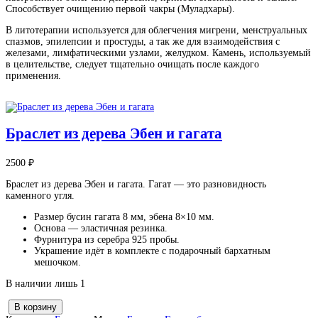
Способствует очищению первой чакры (Муладхары).
В литотерапии используется для облегчения мигрени, менструальных
спазмов, эпилепсии и простуды, а так же для взаимодействия с
железами, лимфатическими узлами, желудком. Камень, используемый
в целительстве, следует тщательно очищать после каждого
применения.
Браслет из дерева Эбен и гагата
2500
₽
Браслет из дерева Эбен и гагата. Гагат — это разновидность
каменного угля.
Размер бусин гагата 8 мм, эбена 8×10 мм.
Основа — эластичная резинка.
Фурнитура из серебра 925 пробы.
Украшение идёт в комплекте с подарочный бархатным
мешочком.
В наличии лишь 1
К
В корзину
о