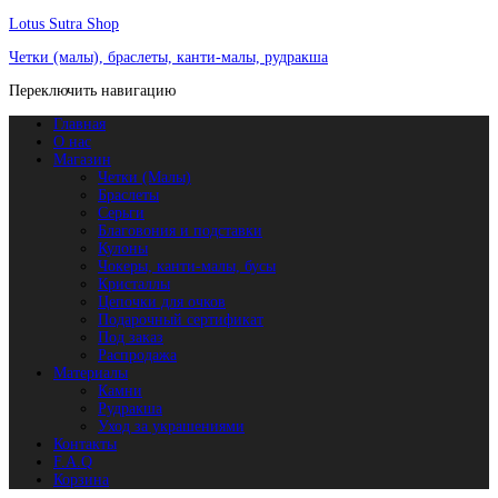
Lotus Sutra Shop
Четки (малы), браслеты, канти-малы, рудракша
Переключить навигацию
Главная
О нас
Магазин
Четки (Малы)
Браслеты
Серьги
Благовония и подставки
Кулоны
Чокеры, канти-малы, бусы
Кристаллы
Цепочки для очков
Подарочный сертификат
Под заказ
Распродажа
Материалы
Камни
Рудракша
Уход за украшениями
Контакты
F.A.Q
Корзина