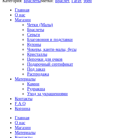
Категория:
Браслеты
Метки:
Браслет
, 
Гагат
, 
эбен
л
и
Главная
ч
О нас
е
Магазин
с
Четки (Малы)
т
Браслеты
в
Серьги
о
Благовония и подставки
т
Кулоны
о
Чокеры, канти-малы, бусы
в
Кристаллы
а
Цепочки для очков
р
Подарочный сертификат
а
Под заказ
Б
Распродажа
р
Материалы
а
Камни
с
Рудракша
л
Уход за украшениями
е
Контакты
т
F.A.Q
и
Корзина
з
д
Главная
е
О нас
р
Магазин
е
Материалы
в
Контакты