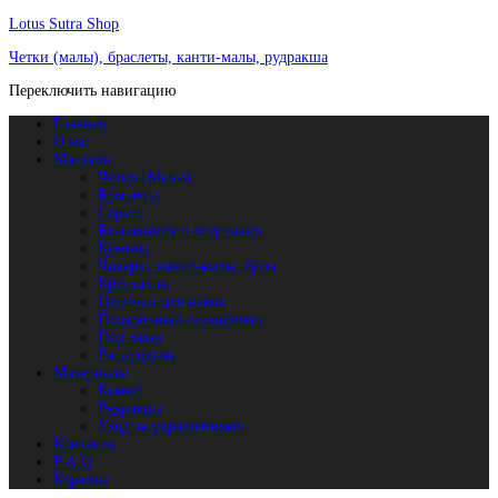
Lotus Sutra Shop
Четки (малы), браслеты, канти-малы, рудракша
Переключить навигацию
Главная
О нас
Магазин
Четки (Малы)
Браслеты
Серьги
Благовония и подставки
Кулоны
Чокеры, канти-малы, бусы
Кристаллы
Цепочки для очков
Подарочный сертификат
Под заказ
Распродажа
Материалы
Камни
Рудракша
Уход за украшениями
Контакты
F.A.Q
Корзина