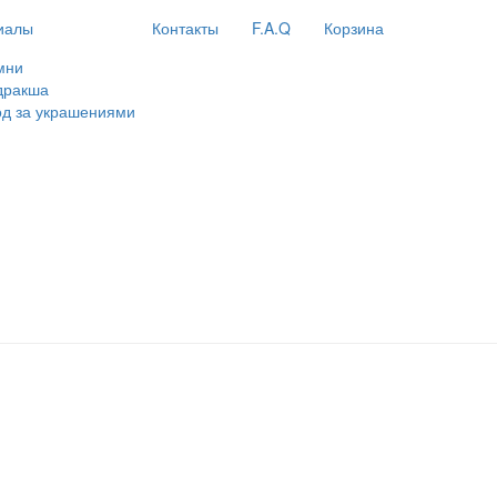
иалы
Контакты
F.A.Q
Корзина
мни
дракша
од за украшениями