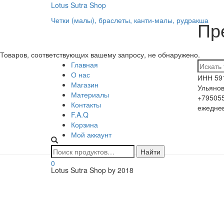
Lotus Sutra Shop
Четки (малы), браслеты, канти-малы, рудракша
Пр
Товаров, соответствующих вашему запросу, не обнаружено.
Поиск
Главная
О нас
ИНН 59
Магазин
Ульянов
Материалы
+795055
Контакты
ежеднев
F.A.Q
Корзина
Мой аккаунт
0
Lotus Sutra Shop by 2018