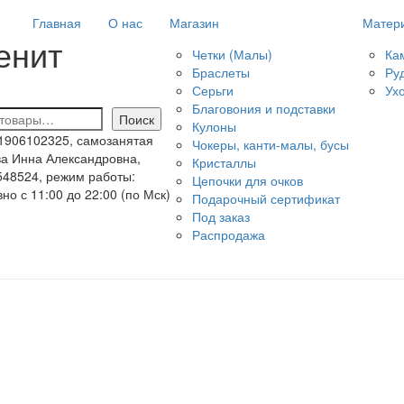
Главная
О нас
Магазин
Матер
енит
Четки (Малы)
Ка
Браслеты
Ру
Серьги
Ух
Благовония и подставки
Поиск
Кулоны
1906102325, самозанятая
Чокеры, канти-малы, бусы
а Инна Александровна,
Кристаллы
48524, режим работы:
Цепочки для очков
но с 11:00 до 22:00 (по Мск)
Подарочный сертификат
Под заказ
Распродажа