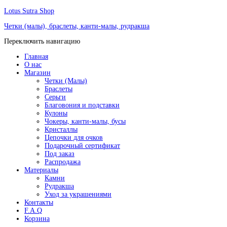
Lotus Sutra Shop
Четки (малы), браслеты, канти-малы, рудракша
Переключить навигацию
Главная
О нас
Магазин
Четки (Малы)
Браслеты
Серьги
Благовония и подставки
Кулоны
Чокеры, канти-малы, бусы
Кристаллы
Цепочки для очков
Подарочный сертификат
Под заказ
Распродажа
Материалы
Камни
Рудракша
Уход за украшениями
Контакты
F.A.Q
Корзина