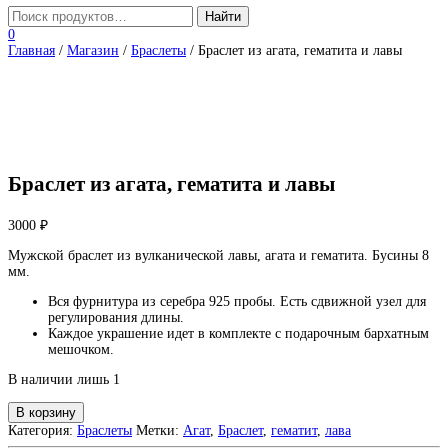
0
Главная
/
Магазин
/
Браслеты
/ Браслет из агата, гематита и лавы
Браслет из агата, гематита и лавы
3000
₽
Мужской браслет из вулканической лавы, агата и гематита. Бусины 8
мм.
Вся фурнитура из серебра 925 пробы. Есть сдвижной узел для
регулирования длины.
Каждое украшение идет в комплекте с подарочным бархатным
мешочком.
В наличии лишь 1
Количество
В корзину
товара
Категория:
Браслеты
Метки:
Агат
,
Браслет
,
гематит
,
лава
Браслет