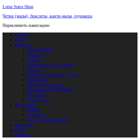
Lotus Sutra Shop
Четки (малы), браслеты, канти-малы, рудракша
Переключить навигацию
Главная
О нас
Магазин
Четки (Малы)
Браслеты
Серьги
Благовония и подставки
Кулоны
Чокеры, канти-малы, бусы
Кристаллы
Цепочки для очков
Подарочный сертификат
Под заказ
Распродажа
Материалы
Камни
Рудракша
Уход за украшениями
Контакты
F.A.Q
Корзина