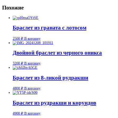
из
агата,
Похожие
гематита
и
лавы
Браслет из граната с лотосом
2500
₽
В корзину
Двойной браслет из черного оникса
3200
₽
В корзину
Браслет из 8-ликой рудракши
4800
₽
В корзину
Браслет из рудракши и корундов
4900
₽
В корзину