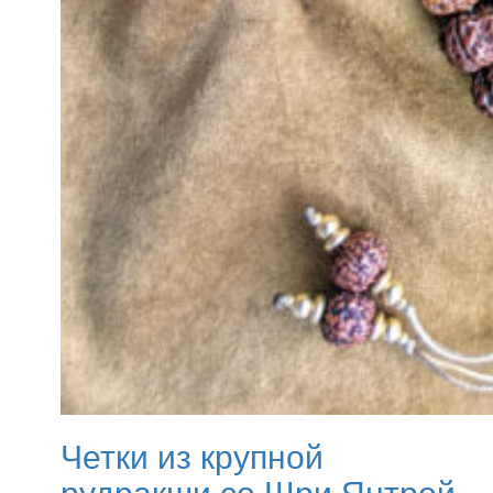
Четки из крупной
рудракши со Шри Янтрой