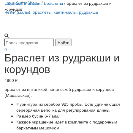
Lotus Sutra Shop
Главная
/
Магазин
/
Браслеты
/ Браслет из рудракши и
корундов
Четки (малы), браслеты, канти-малы, рудракша
0
Браслет из рудракши и
корундов
4900
₽
Браслет из пятиликой непальской рудракши и корундов
(Мадагаскар).
Фурнитура из серебра 925 пробы. Есть удлиняющая
серебряная цепочка для регулирования длины.
Размер бусин 6-7 мм.
Каждое украшение идет в комплекте с подарочным
бархатным мешочком.