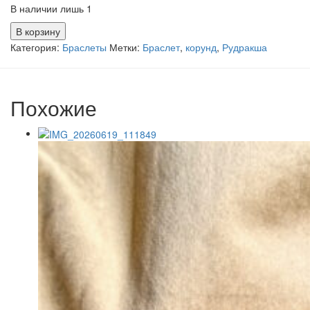
В наличии лишь 1
Количество
В корзину
товара
Категория:
Браслеты
Метки:
Браслет
,
корунд
,
Рудракша
Браслет
из
рудракши
и
Похожие
корундов