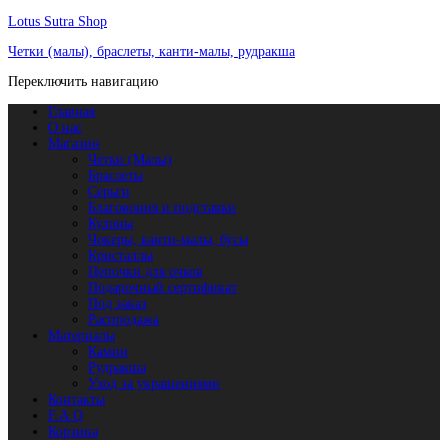
Lotus Sutra Shop
Четки (малы), браслеты, канти-малы, рудракша
Переключить навигацию
Главная
О нас
Магазин
Четки (Малы)
Браслеты
Серьги
Благовония и подставки
Кулоны
Чокеры, канти-малы, бусы
Кристаллы
Цепочки для очков
Подарочный сертификат
Под заказ
Распродажа
Материалы
Камни
Рудракша
Уход за украшениями
Контакты
F.A.Q
Корзина