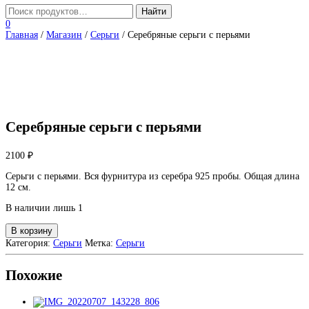
0
Главная
/
Магазин
/
Серьги
/ Серебряные серьги с перьями
Серебряные серьги с перьями
2100
₽
Серьги с перьями. Вся фурнитура из серебра 925 пробы. Общая длина
12 см.
В наличии лишь 1
Количество
В корзину
товара
Категория:
Серьги
Метка:
Серьги
Серебряные
серьги
с
Похожие
перьями